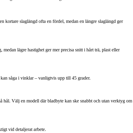
 en kortare slaglängd ofta en fördel, medan en längre slaglängd ger
medan lägre hastighet ger mer precisa snitt i hårt trä, plast eller
kan såga i vinklar – vanligtvis upp till 45 grader.
m små hål. Välj en modell där bladbyte kan ske snabbt och utan verktyg om
igt vid detaljerat arbete.