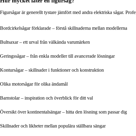
Hur mycket låter en figursåg?
Figursågar är generellt tystare jämfört med andra elektriska sågar. Prof
Bordcirkelsågar förklarade – förstå skillnaderna mellan modellerna
Bultsaxar – ett urval från välkända varumärken
Geringssågar – från enkla modeller till avancerade lösningar
Kontursågar – skillnader i funktioner och konstruktion
Olika motorsågar för olika ändamål
Barnstolar – inspiration och överblick för ditt val
Översikt över kontinentalsängar – hitta den lösning som passar dig
Skillnader och likheter mellan populära ställbara sängar