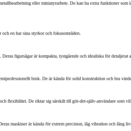
metallbearbetning eller miniatyrarbete. De kan ha extra funktioner som l
ar och en har sina styrkor och fokusområden.
Deras figursågar är kompakta, tystgående och idealiska för detaljerat 
emiprofessionellt bruk. De är kända för solid konstruktion och bra värd
flexibilitet. De riktar sig särskilt till gör-det-själv-användare som vill 
eras maskiner är kända för extrem precision, låg vibration och lång livs