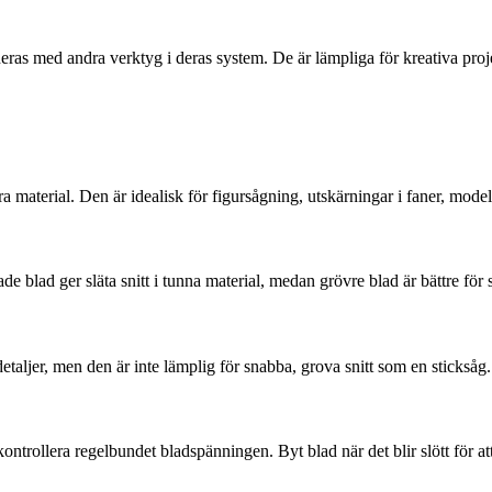
 med andra verktyg i deras system. De är lämpliga för kreativa projekt
dra material. Den är idealisk för figursågning, utskärningar i faner, mod
de blad ger släta snitt i tunna material, medan grövre blad är bättre fö
detaljer, men den är inte lämplig för snabba, grova snitt som en sticksåg
ntrollera regelbundet bladspänningen. Byt blad när det blir slött för at