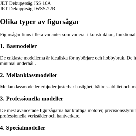
JET Dekupørsåg JSS-16A
JET Dekupørsåg JWSS-22B
Olika typer av figursågar
Figursågar finns i flera varianter som varierar i konstruktion, funktiona
1. Basmodeller
De enklaste modellerna är idealiska för nybörjare och hobbybruk. De har 
minimal underhåll.
2. Mellanklassmodeller
Mellanklassmodeller erbjuder justerbar hastighet, bättre stabilitet och m
3. Professionella modeller
De mest avancerade figursågarna har kraftiga motorer, precisionsstyrni
professionella verkstäder och hantverkare.
4. Specialmodeller