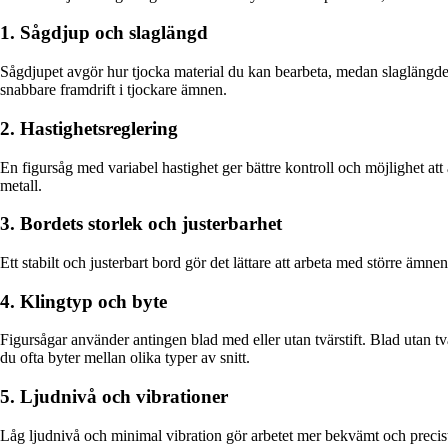
1. Sågdjup och slaglängd
Sågdjupet avgör hur tjocka material du kan bearbeta, medan slaglängden 
snabbare framdrift i tjockare ämnen.
2. Hastighetsreglering
En figursåg med variabel hastighet ger bättre kontroll och möjlighet att a
metall.
3. Bordets storlek och justerbarhet
Ett stabilt och justerbart bord gör det lättare att arbeta med större ämne
4. Klingtyp och byte
Figursågar använder antingen blad med eller utan tvärstift. Blad utan tv
du ofta byter mellan olika typer av snitt.
5. Ljudnivå och vibrationer
Låg ljudnivå och minimal vibration gör arbetet mer bekvämt och precist. En