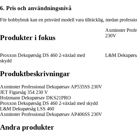
6. Pris och användningsnivå
För hobbybruk kan en prisvärd modell vara tillräcklig, medan professio
Axminster Prof
230V
Produkter i fokus
Proxxon Dekupørsåg DS 460 2-växlad med
L&M Dekupørs
skydd
Produktbeskrivningar
Axminster Professional Dekupørsav AP535SS 230V
JET Figursåg 354 230 V
Holzmann Dekupørsav DKS21PRO
Proxxon Dekupørsåg DS 460 2-växlad med skydd
L&M Dekupørsåg LSS 460
Axminster Professional Dekupørsav AP406SS 230V
Andra produkter