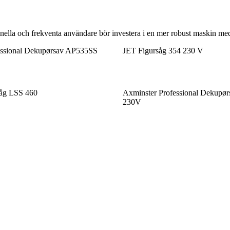
nella och frekventa användare bör investera i en mer robust maskin med 
essional Dekupørsav AP535SS
JET Figursåg 354 230 V
åg LSS 460
Axminster Professional Dekupø
230V