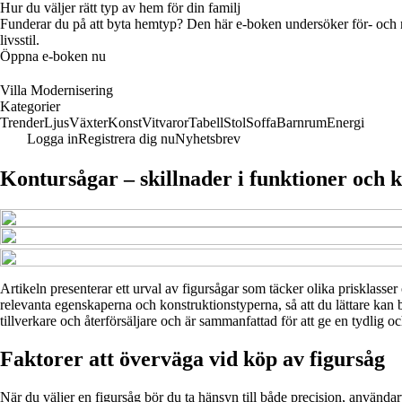
Hur du väljer rätt typ av hem för din familj
Funderar du på att byta hemtyp? Den här e-boken undersöker för- och na
livsstil.
Öppna e-boken nu
Villa Modernisering
Kategorier
Trender
Ljus
Växter
Konst
Vitvaror
Tabell
Stol
Soffa
Barnrum
Energi
Logga in
Registrera dig nu
Nyhetsbrev
Kontursågar – skillnader i funktioner och 
Artikeln presenterar ett urval av figursågar som täcker olika prisklasse
relevanta egenskaperna och konstruktionstyperna, så att du lättare kan 
tillverkare och återförsäljare och är sammanfattad för att ge en tydlig o
Faktorer att överväga vid köp av figursåg
När du väljer en figursåg bör du ta hänsyn till både precision, användar