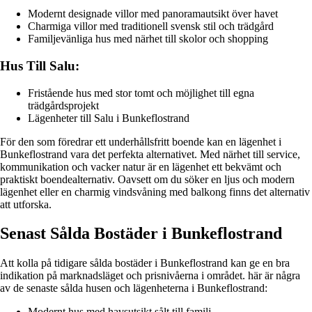
Modernt designade villor med panoramautsikt över havet
Charmiga villor med traditionell svensk stil och trädgård
Familjevänliga hus med närhet till skolor och shopping
Hus Till Salu:
Fristående hus med stor tomt och möjlighet till egna
trädgårdsprojekt
Lägenheter till Salu i Bunkeflostrand
För den som föredrar ett underhållsfritt boende kan en lägenhet i
Bunkeflostrand vara det perfekta alternativet. Med närhet till service,
kommunikation och vacker natur är en lägenhet ett bekvämt och
praktiskt boendealternativ. Oavsett om du söker en ljus och modern
lägenhet eller en charmig vindsvåning med balkong finns det alternativ
att utforska.
Senast Sålda Bostäder i Bunkeflostrand
Att kolla på tidigare sålda bostäder i Bunkeflostrand kan ge en bra
indikation på marknadsläget och prisnivåerna i området. här är några
av de senaste sålda husen och lägenheterna i Bunkeflostrand:
Modernt hus med havsutsikt sålt till familj