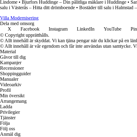
Lindome
•
Bjurfors Huddinge – Din pålitliga mäklare i Huddinge
•
San
salu i Västerås – Hitta ditt drömboende
•
Bostäder till salu i Halmstad 
Villa Modernisering
Dela med omsorg
X
Facebook
Instagram
LinkedIn
YouTube
Pin
© Copyright upprätthålls.
© Allt innehåll är skyddat. Vi kan tjäna pengar när du klickar på en län
© Allt innehåll är vår egendom och får inte användas utan samtycke. Vi k
Material
Gåvor till dig
Kampanjer
Recensioner
Shoppingguider
Manualer
Videoarkiv
Profil
Min översikt
Arrangemang
Ladda
Privilegier
Tjänster
Följa
Följ oss
Anmäl dig