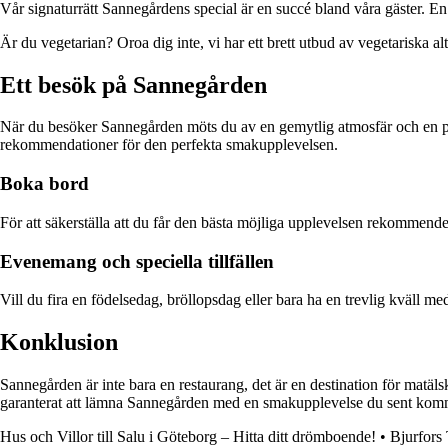
Vår signaturrätt Sannegårdens special är en succé bland våra gäster. En 
Är du vegetarian? Oroa dig inte, vi har ett brett utbud av vegetariska al
Ett besök på Sannegården
När du besöker Sannegården möts du av en gemytlig atmosfär och en p
rekommendationer för den perfekta smakupplevelsen.
Boka bord
För att säkerställa att du får den bästa möjliga upplevelsen rekommendera
Evenemang och speciella tillfällen
Vill du fira en födelsedag, bröllopsdag eller bara ha en trevlig kväll med
Konklusion
Sannegården är inte bara en restaurang, det är en destination för ma
garanterat att lämna Sannegården med en smakupplevelse du sent kom
Hus och Villor till Salu i Göteborg – Hitta ditt drömboende!
•
Bjurfors