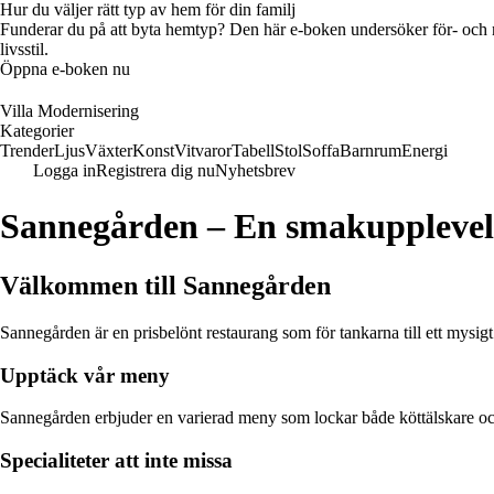
Hur du väljer rätt typ av hem för din familj
Funderar du på att byta hemtyp? Den här e-boken undersöker för- och na
livsstil.
Öppna e-boken nu
Villa Modernisering
Kategorier
Trender
Ljus
Växter
Konst
Vitvaror
Tabell
Stol
Soffa
Barnrum
Energi
Logga in
Registrera dig nu
Nyhetsbrev
Sannegården – En smakupplevels
Välkommen till Sannegården
Sannegården är en prisbelönt restaurang som för tankarna till ett mysig
Upptäck vår meny
Sannegården erbjuder en varierad meny som lockar både köttälskare och
Specialiteter att inte missa