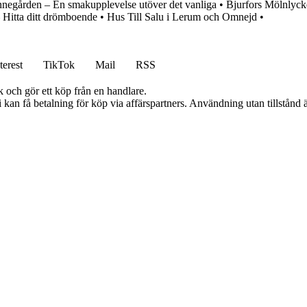
negården – En smakupplevelse utöver det vanliga
•
Bjurfors Mölnlycke 
– Hitta ditt drömboende
•
Hus Till Salu i Lerum och Omnejd
•
terest
TikTok
Mail
RSS
k och gör ett köp från en handlare.
an få betalning för köp via affärspartners. Användning utan tillstånd är 