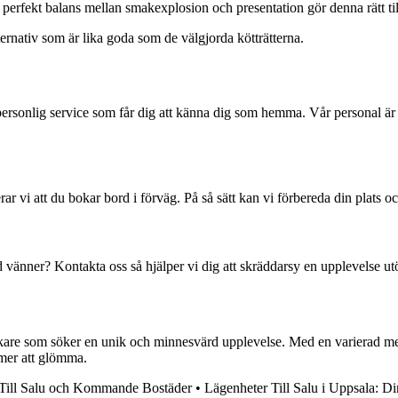
perfekt balans mellan smakexplosion och presentation gör denna rätt till
ternativ som är lika goda som de välgjorda kötträtterna.
ersonlig service som får dig att känna dig som hemma. Vår personal ä
r vi att du bokar bord i förväg. På så sätt kan vi förbereda din plats och
 vänner? Kontakta oss så hjälper vi dig att skräddarsy en upplevelse utöve
tälskare som söker en unik och minnesvärd upplevelse. Med en varierad
mer att glömma.
 Till Salu och Kommande Bostäder
•
Lägenheter Till Salu i Uppsala: Di