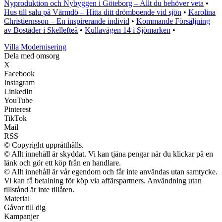
Nyproduktion och Nybyggen i Göteborg – Allt du behöver veta
•
Hus till salu på Värmdö – Hitta ditt drömboende vid sjön
•
Karolina
Christiernsson – En inspirerande individ
•
Kommande Försäljning
av Bostäder i Skellefteå
•
Kullavägen 14 i Sjömarken
•
Villa Modernisering
Dela med omsorg
X
Facebook
Instagram
LinkedIn
YouTube
Pinterest
TikTok
Mail
RSS
© Copyright upprätthålls.
© Allt innehåll är skyddat. Vi kan tjäna pengar när du klickar på en
länk och gör ett köp från en handlare.
© Allt innehåll är vår egendom och får inte användas utan samtycke.
Vi kan få betalning för köp via affärspartners. Användning utan
tillstånd är inte tillåten.
Material
Gåvor till dig
Kampanjer