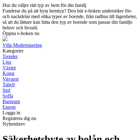
Hur du väljer rätt typ av hem för din familj
Funderar du på att byta hemtyp? Den här e-boken undersöker för-
och nackdelar med olika typer av boende, från radhus till lägenheter,
så att du lättare kan hitta den typ av boende som passar din familjs
behov och livsstil.
Öppna e-boken nu
Villa Modernisering
Kategorier
Trender
Ljus
Växter
Konst
Vitvaror
Tabell
Stol
Soffa
Barnrum
Energi
Logga in
Registrera dig nu
Nyhetsbrev
Säkerhetsbyte av bolån och