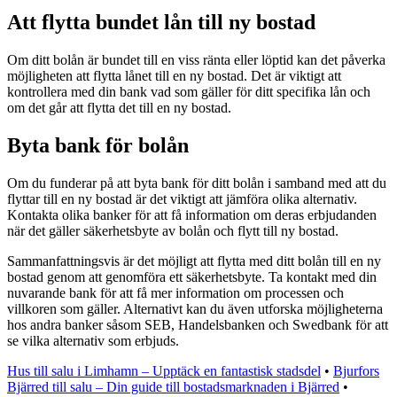
Att flytta bundet lån till ny bostad
Om ditt bolån är bundet till en viss ränta eller löptid kan det påverka
möjligheten att flytta lånet till en ny bostad. Det är viktigt att
kontrollera med din bank vad som gäller för ditt specifika lån och
om det går att flytta det till en ny bostad.
Byta bank för bolån
Om du funderar på att byta bank för ditt bolån i samband med att du
flyttar till en ny bostad är det viktigt att jämföra olika alternativ.
Kontakta olika banker för att få information om deras erbjudanden
när det gäller säkerhetsbyte av bolån och flytt till ny bostad.
Sammanfattningsvis är det möjligt att flytta med ditt bolån till en ny
bostad genom att genomföra ett säkerhetsbyte. Ta kontakt med din
nuvarande bank för att få mer information om processen och
villkoren som gäller. Alternativt kan du även utforska möjligheterna
hos andra banker såsom SEB, Handelsbanken och Swedbank för att
se vilka alternativ som erbjuds.
Hus till salu i Limhamn – Upptäck en fantastisk stadsdel
•
Bjurfors
Bjärred till salu – Din guide till bostadsmarknaden i Bjärred
•