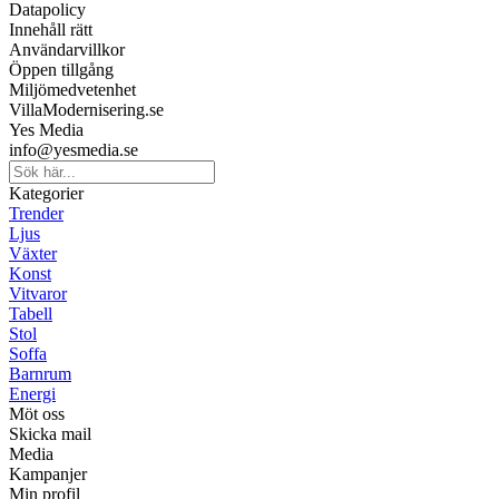
Datapolicy
Innehåll rätt
Användarvillkor
Öppen tillgång
Miljömedvetenhet
VillaModernisering.se
Yes Media
info@yesmedia.se
Kategorier
Trender
Ljus
Växter
Konst
Vitvaror
Tabell
Stol
Soffa
Barnrum
Energi
Möt oss
Skicka mail
Media
Kampanjer
Min profil