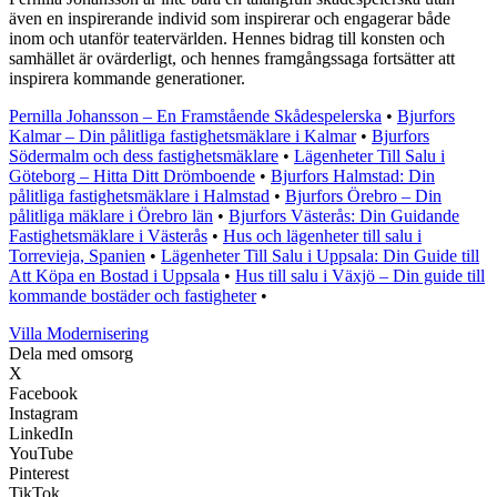
även en inspirerande individ som inspirerar och engagerar både
inom och utanför teatervärlden. Hennes bidrag till konsten och
samhället är ovärderligt, och hennes framgångssaga fortsätter att
inspirera kommande generationer.
Pernilla Johansson – En Framstående Skådespelerska
•
Bjurfors
Kalmar – Din pålitliga fastighetsmäklare i Kalmar
•
Bjurfors
Södermalm och dess fastighetsmäklare
•
Lägenheter Till Salu i
Göteborg – Hitta Ditt Drömboende
•
Bjurfors Halmstad: Din
pålitliga fastighetsmäklare i Halmstad
•
Bjurfors Örebro – Din
pålitliga mäklare i Örebro län
•
Bjurfors Västerås: Din Guidande
Fastighetsmäklare i Västerås
•
Hus och lägenheter till salu i
Torrevieja, Spanien
•
Lägenheter Till Salu i Uppsala: Din Guide till
Att Köpa en Bostad i Uppsala
•
Hus till salu i Växjö – Din guide till
kommande bostäder och fastigheter
•
Villa Modernisering
Dela med omsorg
X
Facebook
Instagram
LinkedIn
YouTube
Pinterest
TikTok