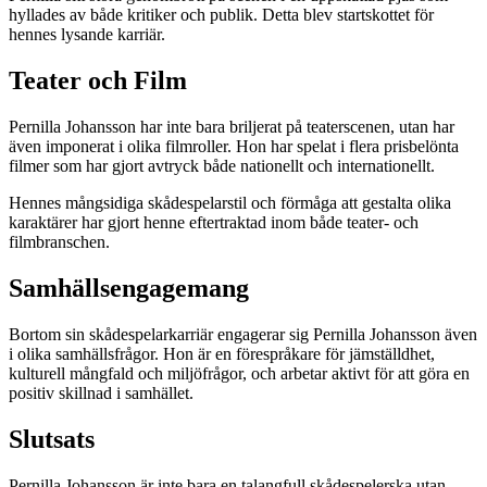
hyllades av både kritiker och publik. Detta blev startskottet för
hennes lysande karriär.
Teater och Film
Pernilla Johansson har inte bara briljerat på teaterscenen, utan har
även imponerat i olika filmroller. Hon har spelat i flera prisbelönta
filmer som har gjort avtryck både nationellt och internationellt.
Hennes mångsidiga skådespelarstil och förmåga att gestalta olika
karaktärer har gjort henne eftertraktad inom både teater- och
filmbranschen.
Samhällsengagemang
Bortom sin skådespelarkarriär engagerar sig Pernilla Johansson även
i olika samhällsfrågor. Hon är en förespråkare för jämställdhet,
kulturell mångfald och miljöfrågor, och arbetar aktivt för att göra en
positiv skillnad i samhället.
Slutsats
Pernilla Johansson är inte bara en talangfull skådespelerska utan