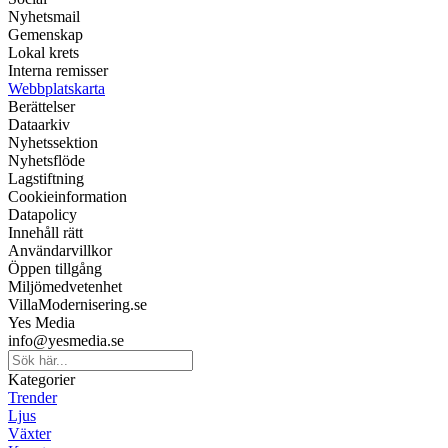
Nyhetsmail
Gemenskap
Lokal krets
Interna remisser
Webbplatskarta
Berättelser
Dataarkiv
Nyhetssektion
Nyhetsflöde
Lagstiftning
Cookieinformation
Datapolicy
Innehåll rätt
Användarvillkor
Öppen tillgång
Miljömedvetenhet
VillaModernisering.se
Yes Media
info@yesmedia.se
Kategorier
Trender
Ljus
Växter