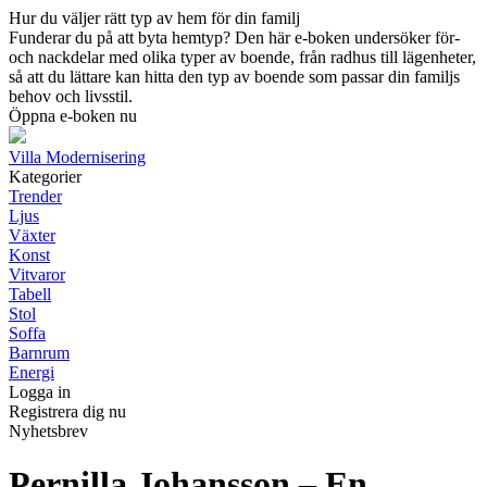
Hur du väljer rätt typ av hem för din familj
Funderar du på att byta hemtyp? Den här e-boken undersöker för-
och nackdelar med olika typer av boende, från radhus till lägenheter,
så att du lättare kan hitta den typ av boende som passar din familjs
behov och livsstil.
Öppna e-boken nu
Villa Modernisering
Kategorier
Trender
Ljus
Växter
Konst
Vitvaror
Tabell
Stol
Soffa
Barnrum
Energi
Logga in
Registrera dig nu
Nyhetsbrev
Pernilla Johansson – En