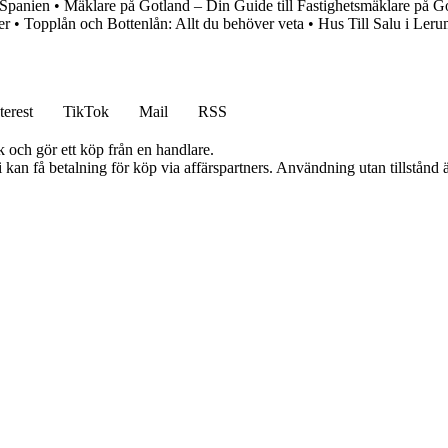
 Spanien
•
Mäklare på Gotland – Din Guide till Fastighetsmäklare på G
er
•
Topplån och Bottenlån: Allt du behöver veta
•
Hus Till Salu i Le
terest
TikTok
Mail
RSS
k och gör ett köp från en handlare.
an få betalning för köp via affärspartners. Användning utan tillstånd är 