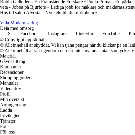
Robin Gelinder – En Framstående Forskare
•
Punta Prima – En pärla i
veta
•
Jobba på Bjurfors – Lediga jobb för mäklare och mäklarassistent
Hus till salu i Alvesta – Nyckeln till ditt drömhem
•
Villa Modernisering
Dela med omsorg
X
Facebook
Instagram
LinkedIn
YouTube
Pin
© Copyright upprätthålls.
© Allt innehåll är skyddat. Vi kan tjäna pengar när du klickar på en län
© Allt innehåll är vår egendom och får inte användas utan samtycke. Vi k
Material
Gåvor till dig
Kampanjer
Recensioner
Shoppingguider
Manualer
Videoarkiv
Profil
Min översikt
Arrangemang
Ladda
Privilegier
Tjänster
Följa
Följ oss