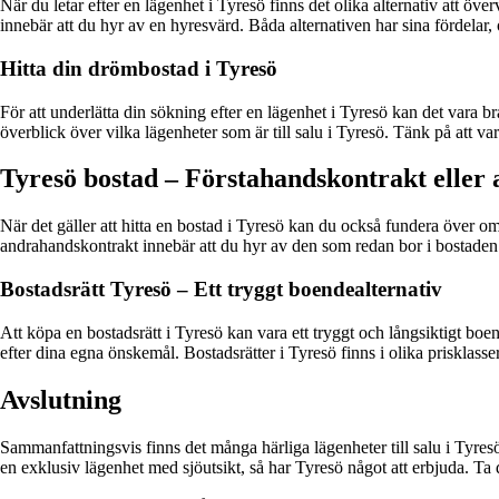
När du letar efter en lägenhet i Tyresö finns det olika alternativ att öv
innebär att du hyr av en hyresvärd. Båda alternativen har sina fördelar, o
Hitta din drömbostad i Tyresö
För att underlätta din sökning efter en lägenhet i Tyresö kan det vara 
överblick över vilka lägenheter som är till salu i Tyresö. Tänk på att va
Tyresö bostad – Förstahandskontrakt eller
När det gäller att hitta en bostad i Tyresö kan du också fundera över om
andrahandskontrakt innebär att du hyr av den som redan bor i bostaden. B
Bostadsrätt Tyresö – Ett tryggt boendealternativ
Att köpa en bostadsrätt i Tyresö kan vara ett tryggt och långsiktigt bo
efter dina egna önskemål. Bostadsrätter i Tyresö finns i olika prisklasser
Avslutning
Sammanfattningsvis finns det många härliga lägenheter till salu i Tyresö
en exklusiv lägenhet med sjöutsikt, så har Tyresö något att erbjuda. Ta 