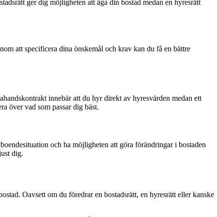
ostadsrätt ger dig möjligheten att äga din bostad medan en hyresrätt
Genom att specificera dina önskemål och krav kan du få en bättre
rstahandskontrakt innebär att du hyr direkt av hyresvärden medan ett
era över vad som passar dig bäst.
 boendesituation och ha möjligheten att göra förändringar i bostaden
ust dig.
bostad. Oavsett om du föredrar en bostadsrätt, en hyresrätt eller kanske