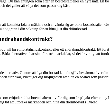
erväga. Du kan antingen söka efter en bostadsrätt eller en hyresrätt. En b
ch det gäller att välja det som passar dig bäst.
bra att kontakta lokala mäklare och använda sig av olika bostadssajter. 
ra noggrann i din sökning för att hitta just din drömbostad.
 andrahandskontrakt?
 du vill ha ett förstahandskontrakt eller ett andrahandskontrakt. Ett fö
åda alternativen har sina för- och nackdelar, så det är viktigt att fund
endealternativ. Genom att äga din bostad kan du själv bestämma över din
 och storlekar, vilket ger dig möjligheten att hitta en bostad som passar j
 som erbjuder olika boendealternativ för dig som är på jakt efter en ny 
dig tid att utforska marknaden och hitta din drömbostad i Tyresö.