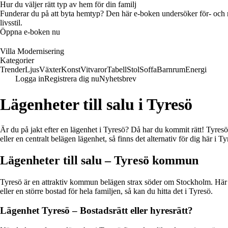
Hur du väljer rätt typ av hem för din familj
Funderar du på att byta hemtyp? Den här e-boken undersöker för- och na
livsstil.
Öppna e-boken nu
Villa Modernisering
Kategorier
Trender
Ljus
Växter
Konst
Vitvaror
Tabell
Stol
Soffa
Barnrum
Energi
Logga in
Registrera dig nu
Nyhetsbrev
Lägenheter till salu i Tyresö
Är du på jakt efter en lägenhet i Tyresö? Då har du kommit rätt! Tyresö 
eller en centralt belägen lägenhet, så finns det alternativ för dig här i T
Lägenheter till salu – Tyresö kommun
Tyresö är en attraktiv kommun belägen strax söder om Stockholm. Här fin
eller en större bostad för hela familjen, så kan du hitta det i Tyresö.
Lägenhet Tyresö – Bostadsrätt eller hyresrätt?