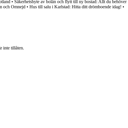
otland
•
Säkerhetsbyte av bolån och flytt till ny bostad: Allt du behöver
rum och Omnejd
•
Hus till salu i Karlstad: Hitta ditt drömboende idag!
•
inte tillåten.