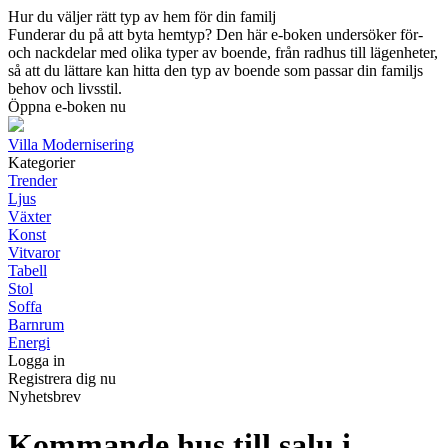
Hur du väljer rätt typ av hem för din familj
Funderar du på att byta hemtyp? Den här e-boken undersöker för-
och nackdelar med olika typer av boende, från radhus till lägenheter,
så att du lättare kan hitta den typ av boende som passar din familjs
behov och livsstil.
Öppna e-boken nu
Villa Modernisering
Kategorier
Trender
Ljus
Växter
Konst
Vitvaror
Tabell
Stol
Soffa
Barnrum
Energi
Logga in
Registrera dig nu
Nyhetsbrev
Kommande hus till salu i