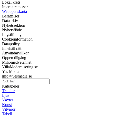
Lokal krets
Interna remisser
Webbplatskarta
Berättelser
Dataarkiv
Nyhetssektion
Nyhetsflöde
Lagstiftning
Cookieinformation
Datapolicy
Innehåll rätt
Användarvillkor
Öppen tillgång
Miljömedvetenhet
VillaModernisering.se
Yes Media
info@yesmedia.se
Kategorier
Trender
Ljus
Växter
Konst
Vitvaror
Tabell