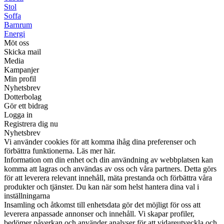
Stol
Soffa
Barnrum
Energi
Möt oss
Skicka mail
Media
Kampanjer
Min profil
Nyhetsbrev
Dotterbolag
Gör ett bidrag
Logga in
Registrera dig nu
Nyhetsbrev
Vi använder cookies för att komma ihåg dina preferenser och
förbättra funktionerna. Läs mer här.
Information om din enhet och din användning av webbplatsen kan
komma att lagras och användas av oss och våra partners. Detta görs
för att leverera relevant innehåll, mäta prestanda och förbättra våra
produkter och tjänster. Du kan när som helst hantera dina val i
inställningarna
Insamling och åtkomst till enhetsdata gör det möjligt för oss att
leverera anpassade annonser och innehåll. Vi skapar profiler,
bedömer påverkan och använder analyser för att vidareutveckla och