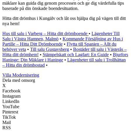
mäklare kan guida dig genom processen och ge dig värdefulla tips
baserade på din önskade boendesituation.
Hitta ditt drömhus i Kungälv och låt oss hjälpa dig på vägen till ditt
nya hem!
Hus till salu i Varberg – Hitta ditt drömboende
•
Lägenheter Till
Salu i Västra Hamnen, Malmö
•
Kommande Försäljning av Hus i
Partille – Hitta Ditt Drömboende
•
Flytta till Spanien – Allt du
behöver veta
•
Till salu Gustavsberg
•
Bostäder till salu i Västerås –
Hitta ditt drömhem!
•
Stämpelskatt och Lagfart: En Guide
•
Bjurfors
Haninge: Din Mäklare i Haninge
•
Lägenheter till salu i Trollhättan
– Hitta din drömbostad
•
Villa Modernisering
Dela med omsorg
X
Facebook
Instagram
LinkedIn
YouTube
Pinterest
TikTok
Mail
RSS