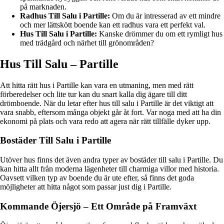
på marknaden.
Radhus Till Salu i Partille:
Om du är intresserad av ett mindre
och mer lättskött boende kan ett radhus vara ett perfekt val.
Hus Till Salu i Partille:
Kanske drömmer du om ett rymligt hus
med trädgård och närhet till grönområden?
Hus Till Salu – Partille
Att hitta rätt hus i Partille kan vara en utmaning, men med rätt
förberedelser och lite tur kan du snart kalla dig ägare till ditt
drömboende. När du letar efter hus till salu i Partille är det viktigt att
vara snabb, eftersom många objekt går åt fort. Var noga med att ha din
ekonomi på plats och vara redo att agera när rätt tillfälle dyker upp.
Bostäder Till Salu i Partille
Utöver hus finns det även andra typer av bostäder till salu i Partille. Du
kan hitta allt från moderna lägenheter till charmiga villor med historia.
Oavsett vilken typ av boende du är ute efter, så finns det goda
möjligheter att hitta något som passar just dig i Partille.
Kommande Öjersjö – Ett Område på Framväxt