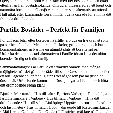
Öjersjö är ett område som växer fram med fler bostäder och en ökad
efterfrågan från bostadssökande. Om du är intresserad av ett lugnt och
naturnära boende kan Öjersjö vara ett intressant alternativ att utforska.
Håll utkik efter kommande försäljningar i detta område för att hitta ditt
framtida drömboende.
Partille Bostäder – Perfekt för Familjen
För dig som letar efter bostäder i Partille, erbjuds en livskvalitet som
passar hela familjen. Med närhet till skolor, grönområden och bra
kommunikationer är Partille en utmärkt plats att bosätta sig på.
Utforska de olika bostadsalternativen i Partille för att hitta det ultimata
boendet för dig och din familj.
Sammanfattningsvis är Partille ett attraktivt område med många
möjligheter när det gäller bostäder till salu. Oavsett om du är ute efter
ett hus, lägenhet eller radhus, finns det något som passar just dina
önskemål. Utforska de kommande försäljningarna i Partille och hitta
ditt drömboende redan idag!
Bjurfors Marstrand – Hus till salu
•
Bjurfors Varberg – Din pålitliga
fastighetsmäklare i Varberg
•
Hus till salu i Varberg – Hitta ditt
drömboende
•
Hus till salu i Linköping: Upptäck kommande bostäder
och fastigheter
•
Hus till salu i Höör – din guide till bostadsmarknaden
•
Mäklare på Gotland – Din Guide till Fastighetsmäklare på Gotland
•