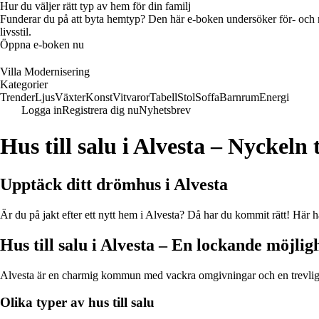
Hur du väljer rätt typ av hem för din familj
Funderar du på att byta hemtyp? Den här e-boken undersöker för- och na
livsstil.
Öppna e-boken nu
Villa Modernisering
Kategorier
Trender
Ljus
Växter
Konst
Vitvaror
Tabell
Stol
Soffa
Barnrum
Energi
Logga in
Registrera dig nu
Nyhetsbrev
Hus till salu i Alvesta – Nyckeln
Upptäck ditt drömhus i Alvesta
Är du på jakt efter ett nytt hem i Alvesta? Då har du kommit rätt! Här ha
Hus till salu i Alvesta – En lockande möjlig
Alvesta är en charmig kommun med vackra omgivningar och en trevlig atm
Olika typer av hus till salu