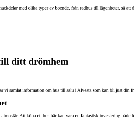
ckdelar med olika typer av boende, från radhus till lägenheter, så att 
 till ditt drömhem
r vi samlat information om hus till salu i Alvesta som kan bli just din f
het
osfär. Att köpa ett hus här kan vara en fantastisk investering både för