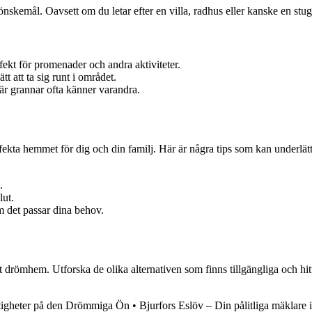
önskemål. Oavsett om du letar efter en villa, radhus eller kanske en stug
erfekt för promenader och andra aktiviteter.
t att ta sig runt i området.
är grannar ofta känner varandra.
perfekta hemmet för dig och din familj. Här är några tips som kan underlät
.
lut.
m det passar dina behov.
 drömhem. Utforska de olika alternativen som finns tillgängliga och hitt
astigheter på den Drömmiga Ön
•
Bjurfors Eslöv – Din pålitliga mäklare 