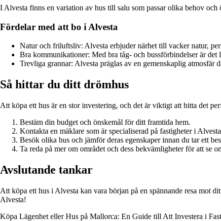
I Alvesta finns en variation av hus till salu som passar olika behov och 
Fördelar med att bo i Alvesta
Natur och friluftsliv: Alvesta erbjuder närhet till vacker natur, p
Bra kommunikationer: Med bra tåg- och bussförbindelser är det lät
Trevliga grannar: Alvesta präglas av en gemenskaplig atmosfär d
Så hittar du ditt drömhus
Att köpa ett hus är en stor investering, och det är viktigt att hitta det 
Bestäm din budget och önskemål för ditt framtida hem.
Kontakta en mäklare som är specialiserad på fastigheter i Alvesta
Besök olika hus och jämför deras egenskaper innan du tar ett bes
Ta reda på mer om området och dess bekvämligheter för att se o
Avslutande tankar
Att köpa ett hus i Alvesta kan vara början på en spännande resa mot ditt
Alvesta!
Köpa Lägenhet eller Hus på Mallorca: En Guide till Att Investera i F