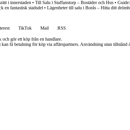
ätt i innerstaden
•
Till Salu i Staffanstorp – Bostäder och Hus
•
Guide:
k en fantastisk stadsdel
•
Lägenheter till salu i Borås – Hitta ditt dröm
terest
TikTok
Mail
RSS
k och gör ett köp från en handlare.
an få betalning för köp via affärspartners. Användning utan tillstånd är 