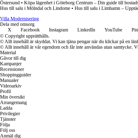
Östersund
•
Köpa lägenhet i Göteborg Centrum – Din guide till bostadsr
Hus till salu i Mölndal och Lindome
•
Hus till salu i Limhamn – Upptäc
Villa Modernisering
Dela med omsorg
X
Facebook
Instagram
LinkedIn
YouTube
Pin
© Copyright upprätthålls.
© Allt innehåll är skyddat. Vi kan tjäna pengar när du klickar på en län
© Allt innehåll är vår egendom och får inte användas utan samtycke. Vi k
Material
Gåvor till dig
Kampanjer
Recensioner
Shoppingguider
Manualer
Videoarkiv
Profil
Min översikt
Arrangemang
Ladda
Privilegier
Tjänster
Följa
Följ oss
Anmäl dig