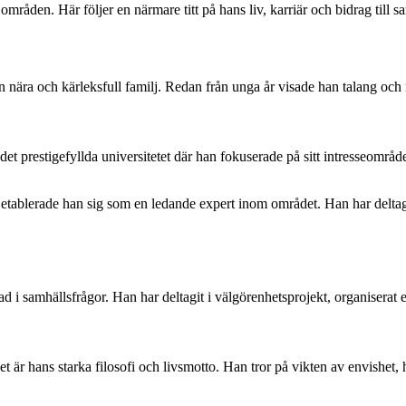
råden. Här följer en närmare titt på hans liv, karriär och bidrag till sa
 nära och kärleksfull familj. Redan från unga år visade han talang och i
id det prestigefyllda universitetet där han fokuserade på sitt intresseo
tablerade han sig som en ledande expert inom området. Han har deltagit 
ad i samhällsfrågor. Han har deltagit i välgörenhetsprojekt, organiserat 
r hans starka filosofi och livsmotto. Han tror på vikten av envishet, hårt