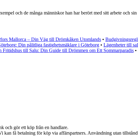
mpel och de många människor han har berört med sitt arbete och sin när
rfors Mallorca – Din Väg till Drömkåken Utomlands
•
Budgivningsregle
öteborg: Din pålitliga fastighetsmäklare i Göteborg
•
Lägenheter till sa
h Fritidshus till Salu: Din Guide till Drömmen om Ett Sommarparadis
•
nk och gör ett köp från en handlare.
kan få betalning för köp via affärspartners. Användning utan tillstånd är