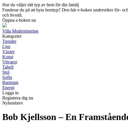
Hur du väljer rätt typ av hem för din familj
Funderar du på att byta hemtyp? Den här e-boken undersöker för- och n
och livsstil.
Öppna e-boken nu
Villa Modernisering
Kategorier
Trender
Ljus
Växter
Konst
Vitvaror
Tabell
Stol
Soffa
Barnrum
Energi
Logga in
Registrera dig nu
Nyhetsbrev
Bob Kjellsson – En Framstående