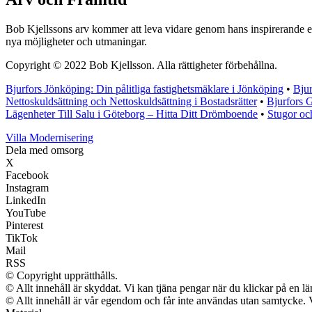
Bob Kjellssons arv kommer att leva vidare genom hans inspirerande exe
nya möjligheter och utmaningar.
Copyright © 2022 Bob Kjellsson. Alla rättigheter förbehållna.
Bjurfors Jönköping: Din pålitliga fastighetsmäklare i Jönköping
•
Bju
Nettoskuldsättning och Nettoskuldsättning i Bostadsrätter
•
Bjurfors G
Lägenheter Till Salu i Göteborg – Hitta Ditt Drömboende
•
Stugor oc
Villa Modernisering
Dela med omsorg
X
Facebook
Instagram
LinkedIn
YouTube
Pinterest
TikTok
Mail
RSS
© Copyright upprätthålls.
© Allt innehåll är skyddat. Vi kan tjäna pengar när du klickar på en lä
© Allt innehåll är vår egendom och får inte användas utan samtycke. Vi 