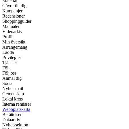
Material
Gåvor till dig
Kampanjer
Recensioner
Shoppingguider
Manualer
Videoarkiv
Profil
Min översikt
Arrangemang
Ladda
Privilegier
Tjänster
Följa
Följ oss
Anmäl dig
Social
Nyhetsmail
Gemenskap
Lokal krets
Interna remisser
Webbplatskarta
Berättelser
Dataarkiv
Nyhetssektion