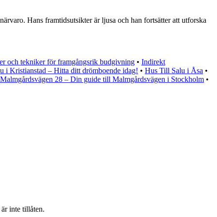
varo. Hans framtidsutsikter är ljusa och han fortsätter att utforska
r och tekniker för framgångsrik budgivning
•
Indirekt
lu i Kristianstad – Hitta ditt drömboende idag!
•
Hus Till Salu i Åsa
•
Malmgårdsvägen 28 – Din guide till Malmgårdsvägen i Stockholm
•
 inte tillåten.