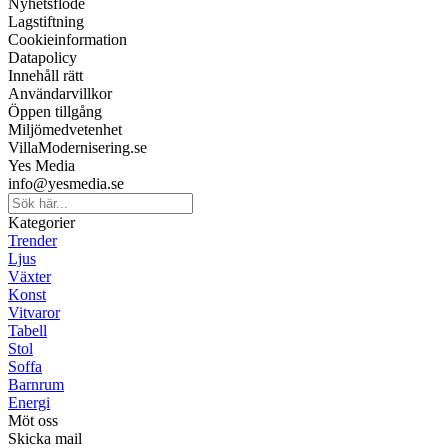
Nyhetsflöde
Lagstiftning
Cookieinformation
Datapolicy
Innehåll rätt
Användarvillkor
Öppen tillgång
Miljömedvetenhet
VillaModernisering.se
Yes Media
info@yesmedia.se
Kategorier
Trender
Ljus
Växter
Konst
Vitvaror
Tabell
Stol
Soffa
Barnrum
Energi
Möt oss
Skicka mail