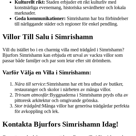
Kulturellt rikt:
Staden erbjuder ett rikt kulturliv med
konstnärliga evenemang, historiska sevärdheter och lokala
marknader.
Goda kommunikationer:
Simrishamn har bra förbindelser
till närliggande städer och regioner för enkel pendling.
Villor Till Salu i Simrishamn
Vill du istället bo i en charmig villa med trädgård i Simrishamn?
Bjurfors Simrishamn kan erbjuda ett urval av vackra villor som
passar både familjer och par som letar efter sitt drömhem.
Varför Välja en Villa i Simrishamn:
Nära till service:
Simrishamn har ett bra utbud av butiker,
restauranger och skolor i närheten av många villor.
Trivsam atmosfär:
Byggnaderna i Simrishamn pryds ofta av
pittoresk arkitektur och omgivande grönska.
Stor trädgård:
Många villor har generösa trädgårdar perfekta
för avkoppling och lek.
Kontakta Bjurfors Simrishamn Idag!