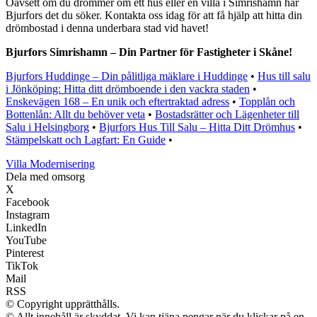
Oavsett om du drömmer om ett hus eller en villa i Simrishamn har
Bjurfors det du söker. Kontakta oss idag för att få hjälp att hitta din
drömbostad i denna underbara stad vid havet!
Bjurfors Simrishamn – Din Partner för Fastigheter i Skåne!
Bjurfors Huddinge – Din pålitliga mäklare i Huddinge
•
Hus till salu
i Jönköping: Hitta ditt drömboende i den vackra staden
•
Enskevägen 168 – En unik och eftertraktad adress
•
Topplån och
Bottenlån: Allt du behöver veta
•
Bostadsrätter och Lägenheter till
Salu i Helsingborg
•
Bjurfors Hus Till Salu – Hitta Ditt Drömhus
•
Stämpelskatt och Lagfart: En Guide
•
Villa Modernisering
Dela med omsorg
X
Facebook
Instagram
LinkedIn
YouTube
Pinterest
TikTok
Mail
RSS
© Copyright upprätthålls.
© Allt innehåll är skyddat. Vi kan tjäna pengar när du klickar på en