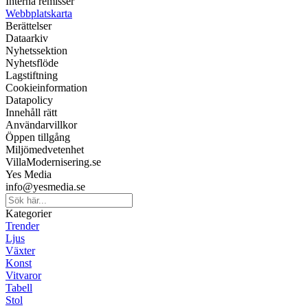
Interna remisser
Webbplatskarta
Berättelser
Dataarkiv
Nyhetssektion
Nyhetsflöde
Lagstiftning
Cookieinformation
Datapolicy
Innehåll rätt
Användarvillkor
Öppen tillgång
Miljömedvetenhet
VillaModernisering.se
Yes Media
info@yesmedia.se
Kategorier
Trender
Ljus
Växter
Konst
Vitvaror
Tabell
Stol