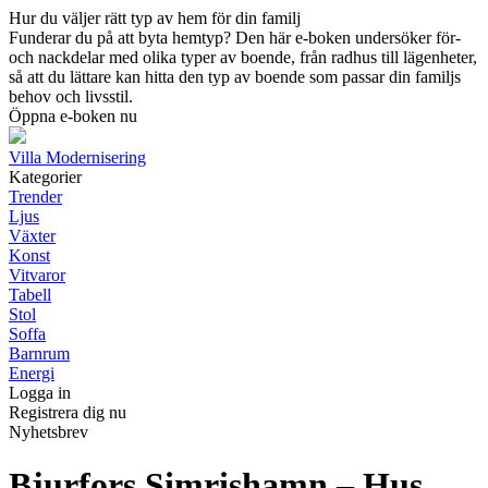
Hur du väljer rätt typ av hem för din familj
Funderar du på att byta hemtyp? Den här e-boken undersöker för-
och nackdelar med olika typer av boende, från radhus till lägenheter,
så att du lättare kan hitta den typ av boende som passar din familjs
behov och livsstil.
Öppna e-boken nu
Villa Modernisering
Kategorier
Trender
Ljus
Växter
Konst
Vitvaror
Tabell
Stol
Soffa
Barnrum
Energi
Logga in
Registrera dig nu
Nyhetsbrev
Bjurfors Simrishamn – Hus